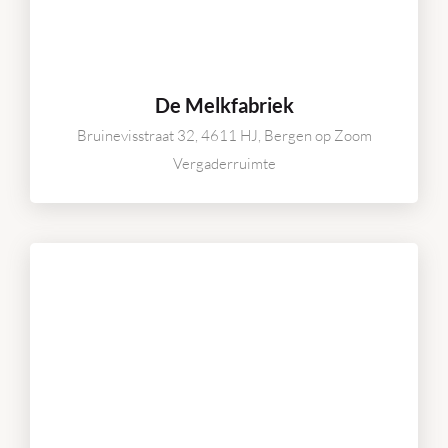
De Melkfabriek
Bruinevisstraat 32, 4611 HJ, Bergen op Zoom
Vergaderruimte