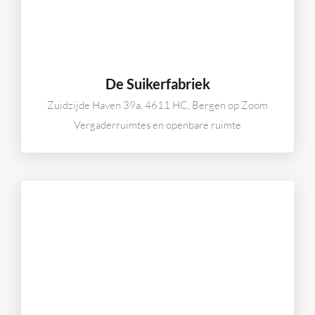
De Suikerfabriek
Zuidzijde Haven 39a, 4611 HC, Bergen op Zoom
Vergaderruimtes en openbare ruimte