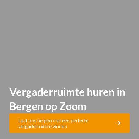
H
B
Vergaderruimte huren in
Bergen op Zoom
Laat ons helpen met een perfecte
vergaderruimte vinden